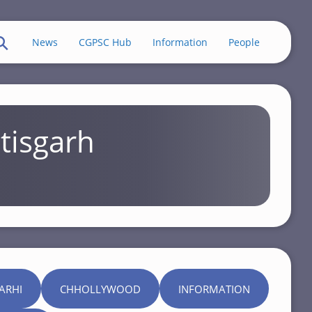
News
CGPSC Hub
Information
People
tisgarh
ARHI
CHHOLLYWOOD
INFORMATION