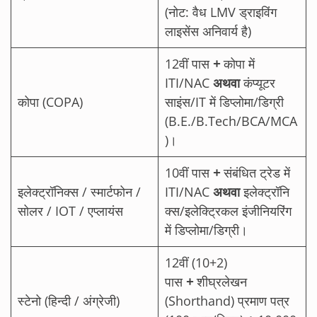
(नोट: वैध LMV ड्राइविंग
लाइसेंस अनिवार्य है)
12वीं पास
+
कोपा में
ITI/NAC
अथवा
कंप्यूटर
कोपा (COPA)
साइंस/IT में डिप्लोमा/डिग्री
(B.E./B.Tech/BCA/MCA
)।
10वीं पास
+
संबंधित ट्रेड में
इलेक्ट्रॉनिक्स / स्मार्टफोन /
ITI/NAC
अथवा
इलेक्ट्रॉनि
सोलर / IOT / एप्लायंस
क्स/इलेक्ट्रिकल इंजीनियरिंग
में डिप्लोमा/डिग्री।
12वीं (10+2)
पास
+
शीघ्रलेखन
स्टेनो (हिन्दी / अंग्रेजी)
(Shorthand) प्रमाण पत्र