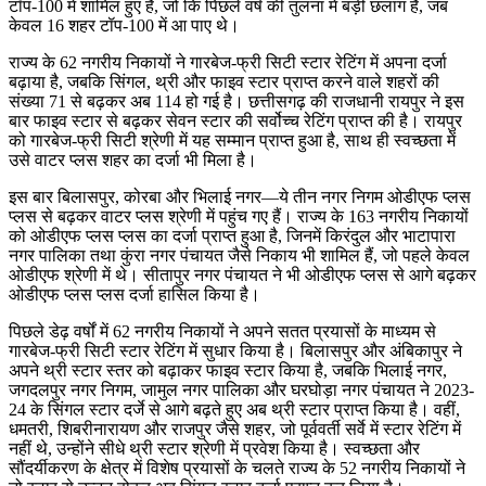
टॉप-100 में शामिल हुए हैं, जो कि पिछले वर्ष की तुलना में बड़ी छलांग है, जब
केवल 16 शहर टॉप-100 में आ पाए थे।
राज्य के 62 नगरीय निकायों ने गारबेज-फ्री सिटी स्टार रेटिंग में अपना दर्जा
बढ़ाया है, जबकि सिंगल, थ्री और फाइव स्टार प्राप्त करने वाले शहरों की
संख्या 71 से बढ़कर अब 114 हो गई है। छत्तीसगढ़ की राजधानी रायपुर ने इस
बार फाइव स्टार से बढ़कर सेवन स्टार की सर्वोच्च रेटिंग प्राप्त की है। रायपुर
को गारबेज-फ्री सिटी श्रेणी में यह सम्मान प्राप्त हुआ है, साथ ही स्वच्छता में
उसे वाटर प्लस शहर का दर्जा भी मिला है।
इस बार बिलासपुर, कोरबा और भिलाई नगर—ये तीन नगर निगम ओडीएफ प्लस
प्लस से बढ़कर वाटर प्लस श्रेणी में पहुंच गए हैं। राज्य के 163 नगरीय निकायों
को ओडीएफ प्लस प्लस का दर्जा प्राप्त हुआ है, जिनमें किरंदुल और भाटापारा
नगर पालिका तथा कुंरा नगर पंचायत जैसे निकाय भी शामिल हैं, जो पहले केवल
ओडीएफ श्रेणी में थे। सीतापुर नगर पंचायत ने भी ओडीएफ प्लस से आगे बढ़कर
ओडीएफ प्लस प्लस दर्जा हासिल किया है।
पिछले डेढ़ वर्षों में 62 नगरीय निकायों ने अपने सतत प्रयासों के माध्यम से
गारबेज-फ्री सिटी स्टार रेटिंग में सुधार किया है। बिलासपुर और अंबिकापुर ने
अपने थ्री स्टार स्तर को बढ़ाकर फाइव स्टार किया है, जबकि भिलाई नगर,
जगदलपुर नगर निगम, जामुल नगर पालिका और घरघोड़ा नगर पंचायत ने 2023-
24 के सिंगल स्टार दर्जे से आगे बढ़ते हुए अब थ्री स्टार प्राप्त किया है। वहीं,
धमतरी, शिबरीनारायण और राजपुर जैसे शहर, जो पूर्ववर्ती सर्वे में स्टार रेटिंग में
नहीं थे, उन्होंने सीधे थ्री स्टार श्रेणी में प्रवेश किया है। स्वच्छता और
सौंदर्यीकरण के क्षेत्र में विशेष प्रयासों के चलते राज्य के 52 नगरीय निकायों ने