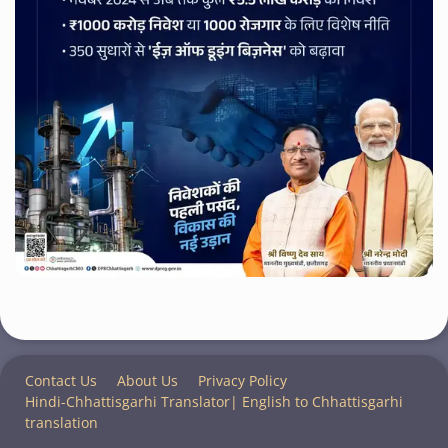
Contact Us
About Us
Privacy Policy
Hindi-Chhattisgarhi Translator| English to Chhattisgarhi
translation