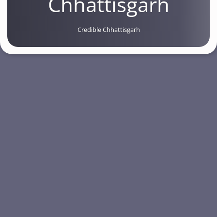
Chhattisgarh
Credible Chhattisgarh