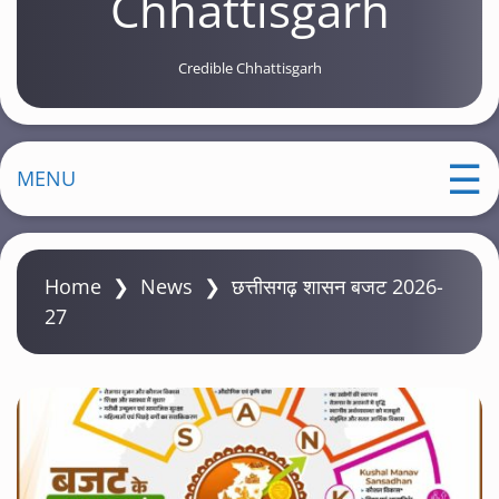
Chhattisgarh
Credible Chhattisgarh
MENU
Home
❯
News
❯
छत्तीसगढ़ शासन बजट 2026-
27