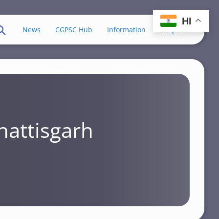
HI
News
CGPSC Hub
Information
People
hattisgarh