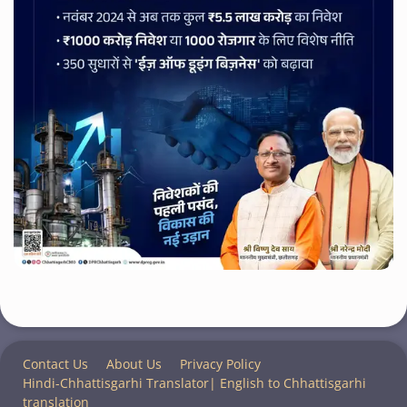
Contact Us
About Us
Privacy Policy
Hindi-Chhattisgarhi Translator| English to Chhattisgarhi
translation