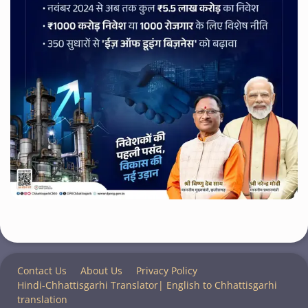
Contact Us
About Us
Privacy Policy
Hindi-Chhattisgarhi Translator| English to Chhattisgarhi
translation