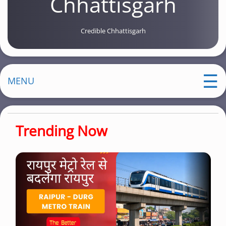
Chhattisgarh
Credible Chhattisgarh
MENU
Trending Now